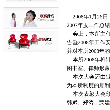
2008
年
1
月
26
日
2007
年度工作总结
会上，本所主
告暨
2008
年工作
并对本所
2008
年的
本所
2008
年将
图书室、律师形象
本次大会还由
为本所制度的顺利
本次表彰大会
韩斌、郑涛、荣建